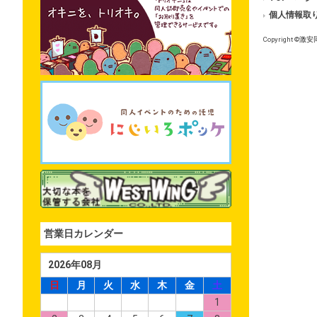
個人情報取
Copyright ©
激安
営業日カレンダー
2026年08月
日
月
火
水
木
金
土
1