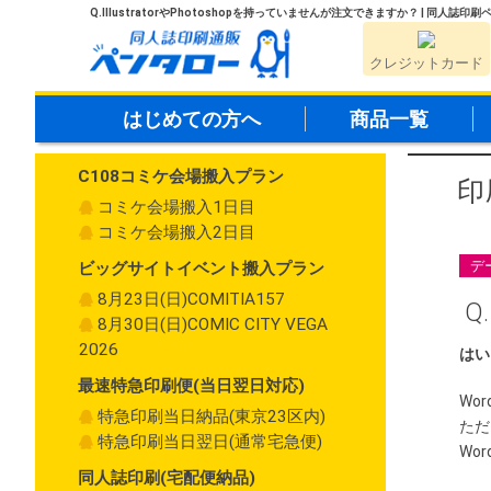
Q.IllustratorやPhotoshopを持っていませんが注文できますか？ | 同人誌印
クレジットカード
はじめての方へ
商品一覧
C108コミケ会場搬入プラン
印
コミケ会場搬入1日目
コミケ会場搬入2日目
デ
ビッグサイトイベント搬入プラン
8月23日(日)COMITIA157
Q
8月30日(日)COMIC CITY VEGA
2026
はい
最速特急印刷便(当日翌日対応)
Wo
特急印刷当日納品(東京23区内)
ただ
特急印刷当日翌日(通常宅急便)
Wo
同人誌印刷(宅配便納品)