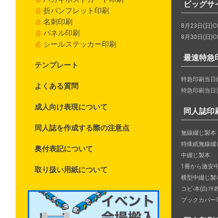
ビッグサ
折パンフレット印刷
名刺印刷
8月23日(日)CO
パネル印刷
8月30日(日)CO
シールステッカー印刷
最速特急
テンプレート
特急印刷当日納
よくある質問
特急印刷当日
成人向け表現について
同人誌印
同人誌を作成する際の注意点
無線綴じ製本
特殊紙無線綴
奥付表記について
中綴じ製本
1冊から激安
取り扱い用紙について
横型中綴じ製
コピ-本(白ﾌﾁ
ブックカバー