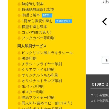
くわ
無線綴じ製本
特殊紙無線綴じ製本
中綴じ製本
1冊から激安中綴じ
横型中綴じ製本
コピ-本(白ﾌﾁあり)
ブックカバー帯印刷
同人印刷サービス
ビックリマン風キラキラシール
箸袋印刷
チラシ・フライヤー印刷
クリアファイル印刷
オリジナルうちわ印刷
オリジナルトランプ印刷
C108コ
缶バッジ印刷
ポスター印刷
コミケ会場搬
厚紙フライヤー印刷
コミケ会場搬
同人ﾎﾁｷｽ留めコピー(白ﾌﾁあり)
ハガキポストカード印刷