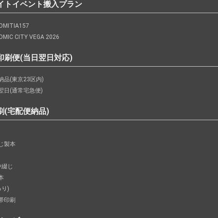
イトイベント搬入プラン
MITIA157
MIC CITY VEGA 2026
印刷便(当日翌日対応)
品(東京23区内)
翌日(通常宅急便)
刷(宅配便納品)
じ製本
中綴じ
本
あり)
帯印刷