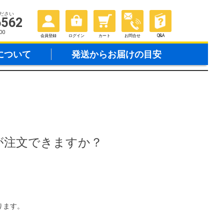
ださい
6562
00
会員登録
ログイン
カート
お問合せ
Q&A
について
発送からお届けの目安
いませんが注文できますか？
おります。