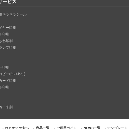
サービス
風キラキラシール
イヤー印刷
ル印刷
ちわ印刷
ランプ印刷
ー印刷
コピー(白ﾌﾁあり)
カード印刷
ト印刷
カー印刷
はじめての方へ
商品一覧
ご利用ガイド
NEWS一覧
テンプレート