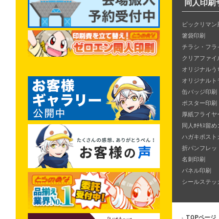
同人印刷
ビックリマン
箸袋印刷
チラシ・フラ
クリアファイ
オリジナルう
オリジナルト
缶バッジ印刷
ポスター印刷
厚紙フライヤ
同人ﾎﾁｷｽ留め
ハガキポスト
折パンフレッ
名刺印刷
パネル印刷
シールステッ
TOPページ