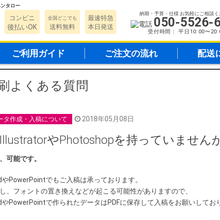
刷ペンタロー
納期・予算・仕様 お気軽にご相談く
コンビニ
最速特急
全国どこでも
050-5526-
後払いOK
送料無料
本日発送
受付時間： 平日10:00〜20:
ご利用ガイド
ご注文の流れ
配送
刷よくある質問
2018年05月08日
ータ作成・入稿について
.IllustratorやPhotoshopを持って
、可能です。
rdやPowerPointでもご入稿は承っております。
し、フォントの置き換えなどが起こる可能性がありますので、
rdやPowerPointで作られたデータはPDFに保存して入稿をお願いして