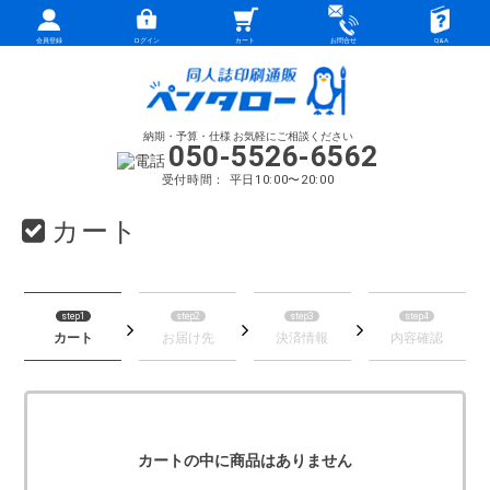
会員登録
ログイン
カート
お問合せ
Q&A
納期・予算・仕様 お気軽にご相談ください
050-5526-6562
受付時間： 平日10:00〜20:00
カート
step1
step2
step3
step4
カート
お届け先
決済情報
内容確認
カートの中に商品はありません