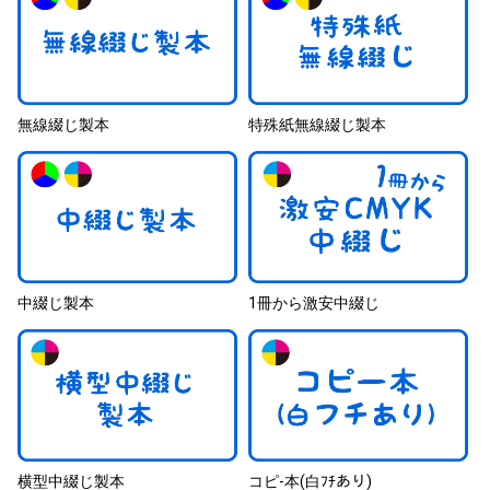
無線綴じ製本
特殊紙無線綴じ製本
中綴じ製本
1冊から激安中綴じ
横型中綴じ製本
コピ-本(白ﾌﾁあり)