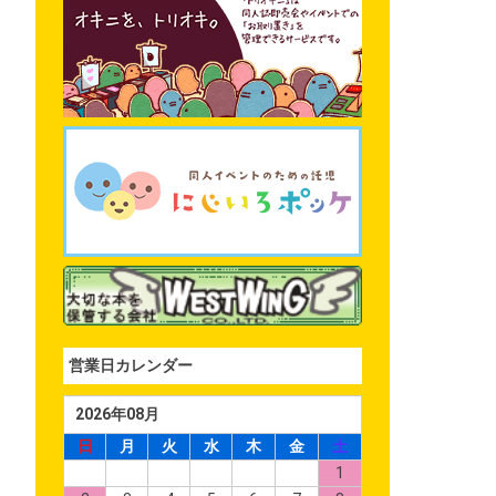
営業日カレンダー
2026年08月
日
月
火
水
木
金
土
1