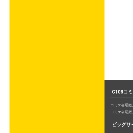
C108コ
コミケ会場搬
コミケ会場搬
ビッグサ