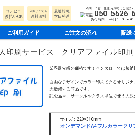
納期・予算・仕様 お気軽にご相談く
コンビニ
最速特急
全国どこでも
050-5526-
後払いOK
送料無料
本日発送
受付時間： 平日10:00〜20:
ご利用ガイド
ご注文の流れ
配送
人印刷サービス - クリアファイル印刷
業界最安級の価格です！ペンタローでは短納
自由なデザインでカラー印刷できるオリジナ
大活躍する商品です。
記念品や、サークルやクラス単位で使う人数
サイズ：220×310mm
オンデマンドA4フルカラークリ