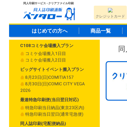
同人印刷サービス - クリアファイル印刷
クレジットカード
はじめての方へ
商品一覧
C108コミケ会場搬入プラン
同
コミケ会場搬入1日目
コミケ会場搬入2日目
ビッグサイトイベント搬入プラン
8月23日(日)COMITIA157
8月30日(日)COMIC CITY VEGA
2026
最速特急印刷便(当日翌日対応)
特急印刷当日納品(東京23区内)
特急印刷当日翌日(通常宅急便)
同人誌印刷(宅配便納品)