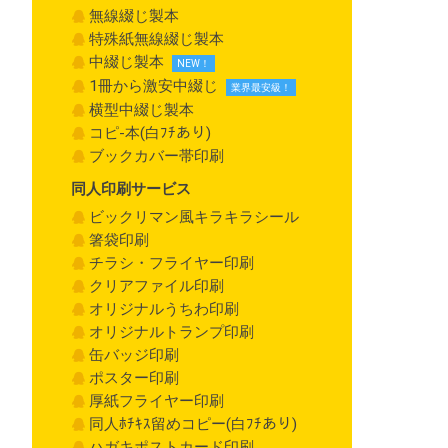
無線綴じ製本
特殊紙無線綴じ製本
中綴じ製本
1冊から激安中綴じ
横型中綴じ製本
コピ-本(白ﾌﾁあり)
ブックカバー帯印刷
同人印刷サービス
ビックリマン風キラキラシール
箸袋印刷
チラシ・フライヤー印刷
クリアファイル印刷
オリジナルうちわ印刷
オリジナルトランプ印刷
缶バッジ印刷
ポスター印刷
厚紙フライヤー印刷
同人ﾎﾁｷｽ留めコピー(白ﾌﾁあり)
ハガキポストカード印刷