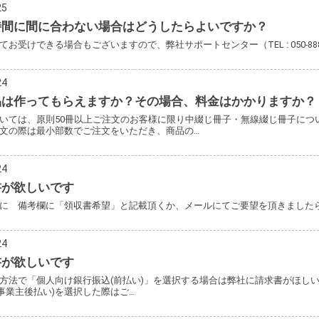
25
時間に間に合わない場合はどうしたらよいですか？
てお受けできる場合もございますので、弊社サポートセンター（TEL : 050-88
24
品は作ってもらえますか？その場合、料金はかかりますか？
いては、原則50冊以上ご注文のお客様に限り中綴じ冊子・無線綴じ冊子につい
文の際は最小部数でご注文をいただき、商品の…
24
書が欲しいです
に 備考欄に「領収書希望」と記載頂くか、メールにてご要望を頂きまし
24
書が欲しいです
方法で「個人向け銀行振込(前払い)」を選択する場合は弊社に請求書がほしい旨を
人事業主後払い)を選択した際はご…