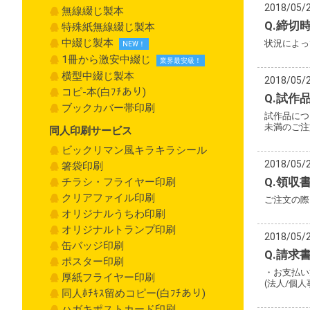
2018/05/
無線綴じ製本
Q.締切
特殊紙無線綴じ製本
中綴じ製本
状況によっ
1冊から激安中綴じ
横型中綴じ製本
2018/05/
コピ-本(白ﾌﾁあり)
Q.試作
ブックカバー帯印刷
試作品につ
未満のご注
同人印刷サービス
ビックリマン風キラキラシール
2018/05/
箸袋印刷
Q.領収
チラシ・フライヤー印刷
クリアファイル印刷
ご注文の際
オリジナルうちわ印刷
オリジナルトランプ印刷
2018/05/
缶バッジ印刷
Q.請求
ポスター印刷
・お支払い
厚紙フライヤー印刷
(法人/個
同人ﾎﾁｷｽ留めコピー(白ﾌﾁあり)
ハガキポストカード印刷