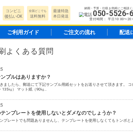
納期・予算・仕様 お気軽にご相談く
コンビニ
最速特急
全国どこでも
050-5526-
後払いOK
送料無料
本日発送
受付時間： 平日10:00〜20:
ご利用ガイド
ご注文の流れ
配送
刷よくある質問
25
サンプルはありますか？
きましたら、郵送にて下記サンプル用紙セットをお送りさせて頂きます。 コピー紙 
・135㎏） マット紙（90㎏…
25
のテンプレートを使用しないとダメなのでしょうか？
ンプレートでも問題ありませんし、テンプレートを使用しなくてもトンボと上