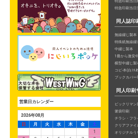
特急印刷当日納
特急印刷当日
同人誌印
無線綴じ製本
特殊紙無線綴
中綴じ製本
1冊から激安
横型中綴じ製
コピ-本(白ﾌﾁ
ブックカバー
同人印刷
営業日カレンダー
ビックリマン
箸袋印刷
2026年08月
チラシ・フラ
日
月
火
水
木
金
土
クリアファイ
1
オリジナルう