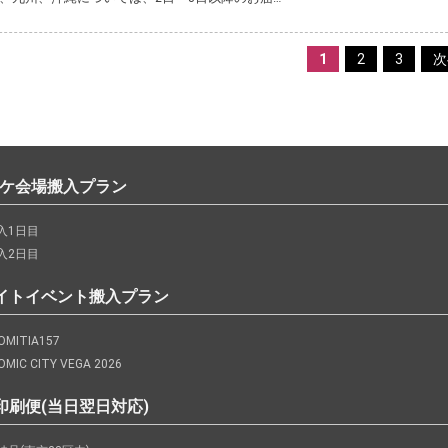
1
2
3
次
ミケ会場搬入プラン
入1日目
入2日目
イトイベント搬入プラン
MITIA157
MIC CITY VEGA 2026
印刷便(当日翌日対応)