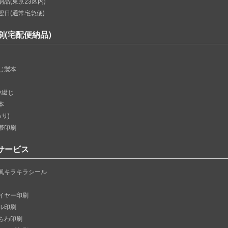
品(東京23区内)
翌日(通常宅急便)
刷(宅配便納品)
じ製本
中綴じ
本
あり)
帯印刷
サービス
風キラキラシール
イヤー印刷
ル印刷
ちわ印刷