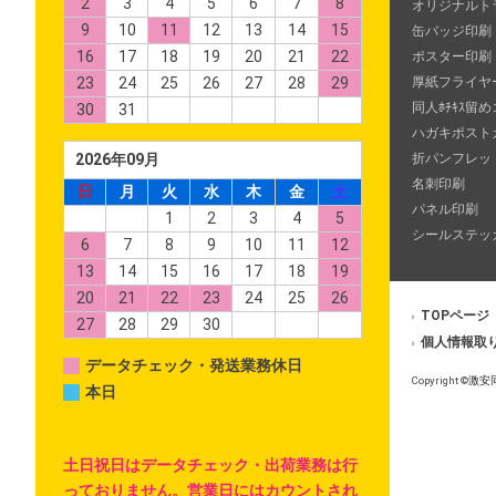
2
3
4
5
6
7
8
オリジナルト
9
10
11
12
13
14
15
缶バッジ印刷
16
17
18
19
20
21
22
ポスター印刷
厚紙フライヤ
23
24
25
26
27
28
29
同人ﾎﾁｷｽ留め
30
31
ハガキポスト
折パンフレッ
2026年09月
名刺印刷
日
月
火
水
木
金
土
パネル印刷
1
2
3
4
5
シールステッ
6
7
8
9
10
11
12
13
14
15
16
17
18
19
20
21
22
23
24
25
26
TOPページ
27
28
29
30
個人情報取
データチェック・発送業務休日
Copyright ©
激安
本日
土日祝日はデータチェック・出荷業務は行
っておりません。営業日にはカウントされ