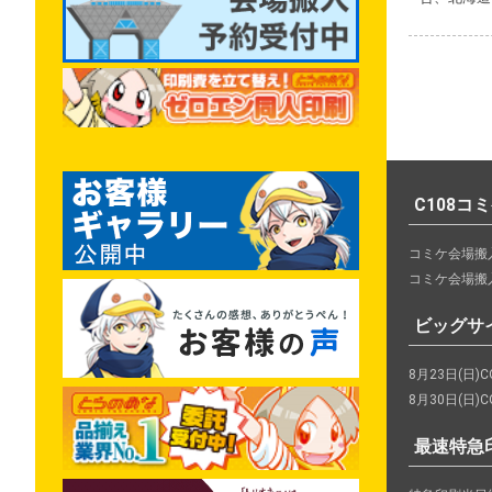
C108コ
コミケ会場搬
コミケ会場搬
ビッグサ
8月23日(日)CO
8月30日(日)CO
最速特急