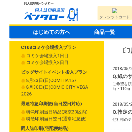
同人誌印刷ペンタロー
クレジットカード
はじめての方へ
商品一覧
C108コミケ会場搬入プラン
印
コミケ会場搬入1日目
コミケ会場搬入2日目
2018/05/
ビッグサイトイベント搬入プラン
Q.紙の
8月23日(日)COMITIA157
ご希望を頂
8月30日(日)COMIC CITY VEGA
㎏・110㎏
2026
最速特急印刷便(当日翌日対応)
2018/05/
Q.指定
特急印刷当日納品(東京23区内)
特急印刷当日翌日(通常宅急便)
他社様のテ
同人誌印刷(宅配便納品)